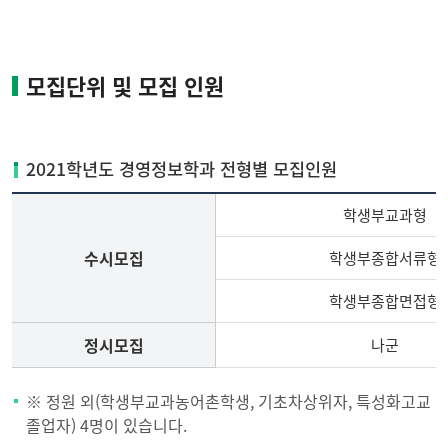
모집단위 및 모집 인원
2021학년도 경영정보학과 전형별 모집인원
학생부교과형
수시모집
학생부종합서류형
학생부종합면접형
정시모집
나군
2021
※ 정원 외(학생부교과농어촌학생, 기초차상위자, 특성화고교
학
졸업자) 4명이 있습니다.
년