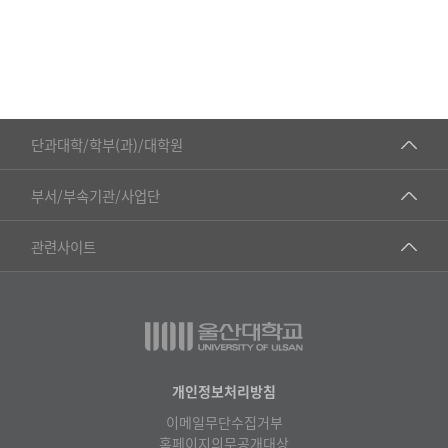
도
경
영
정
보
학
■인문대학
단과대학/학부(과)/대학원
과
▷국어국문학부
모
공동기기센터
부서/부속기관/사업단
집
▷영어영문학과
인
공학교육혁신센터
건강가정지원센터
관련사이트
원
▷일본어·일본학과
과학영재교육원
교수협의회
▷중국어·중국학과
교무처교직팀
구내(경남)은행
▷프랑스어·프랑스학과
국어문화원
노동조합
▷스페인·중남미학과
국제교류처
생명윤리위원회
개인정보처리방침
▷역사·문화학과
기초과학연구소
이메일무단수집거부
온라인 기술거래 플랫폼
▷철학·상담학과
홈페이지의무공개대상